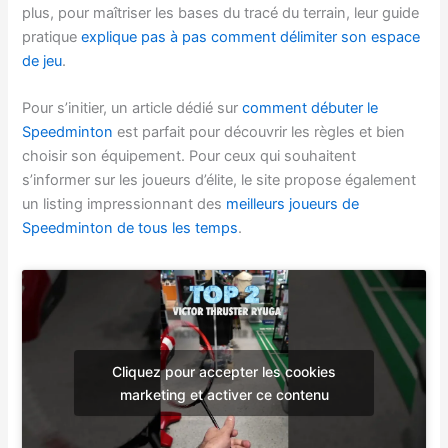
plus, pour maîtriser les bases du tracé du terrain, leur guide
pratique
explique pas à pas comment délimiter son espace
de jeu
.
Pour s’initier, un article dédié sur
comment débuter le
Speedminton
est parfait pour découvrir les règles et bien
choisir son équipement. Pour ceux qui souhaitent
s’informer sur les joueurs d’élite, le site propose également
un listing impressionnant des
meilleurs joueurs de
Speedminton de tous les temps
.
Cliquez pour accepter les cookies
marketing et activer ce contenu