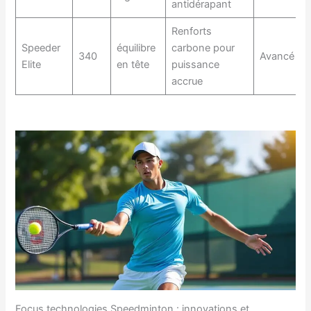
antidérapant
Renforts
Speeder
équilibre
carbone pour
340
Avancé
Elite
en tête
puissance
accrue
Focus technologies Speedminton : innovations et