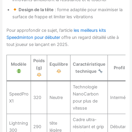
Design de la tête
: forme adaptée pour maximiser la
surface de frappe et limiter les vibrations
Pour approfondir ce sujet, l’article
les meilleurs kits
Speedminton pour débuter
offre un regard détaillé utile à
tout joueur se lançant en 2025.
Poids
Modèle
Equilibre
Caractéristique
(g)
Profil d
technique
Technologie
SpeedPro
NanoCarbon
320
Neutre
Intermédia
X1
pour plus de
vitesse
Cadre ultra-
Lightning
tête
290
résistant et grip
Débutant/I
300
légère