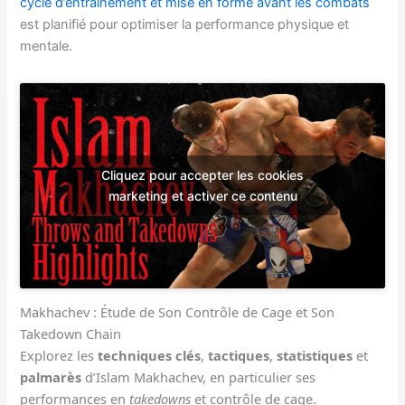
cycle d’entraînement et mise en forme avant les combats
est planifié pour optimiser la performance physique et
mentale.
Cliquez pour accepter les cookies
marketing et activer ce contenu
Makhachev : Étude de Son Contrôle de Cage et Son
Takedown Chain
Explorez les
techniques clés
,
tactiques
,
statistiques
et
palmarès
d’Islam Makhachev, en particulier ses
performances en
takedowns
et contrôle de cage.