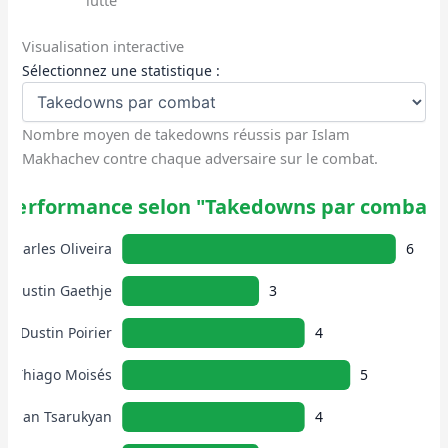
lutte
Visualisation interactive
Sélectionnez une statistique :
Nombre moyen de takedowns réussis par Islam
Makhachev contre chaque adversaire sur le combat.
Performance selon "Takedowns par combat"
Charles Oliveira
6
Justin Gaethje
3
Dustin Poirier
4
Thiago Moisés
5
Arman Tsarukyan
4