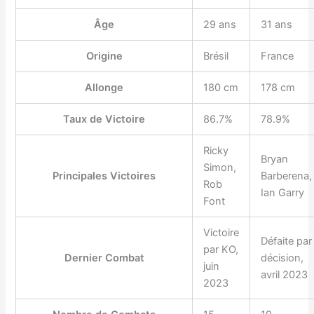
Âge
29 ans
31 ans
Origine
Brésil
France
Allonge
180 cm
178 cm
Taux de Victoire
86.7%
78.9%
Ricky
Bryan
Simon,
Principales Victoires
Barberena,
Rob
Ian Garry
Font
Victoire
Défaite par
par KO,
Dernier Combat
décision,
juin
avril 2023
2023