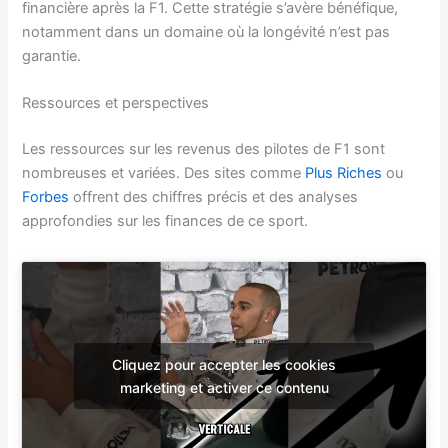
financière après la F1. Cette stratégie s’avère bénéfique,
notamment dans un domaine où la longévité n’est pas
garantie.
Ressources et perspectives
Les ressources sur les revenus des pilotes de F1 sont
nombreuses et variées. Des sites comme
Plus Riches
ou
Forbes
offrent des chiffres précis et des analyses
approfondies sur les finances de ce sport.
Cliquez pour accepter les cookies
marketing et activer ce contenu