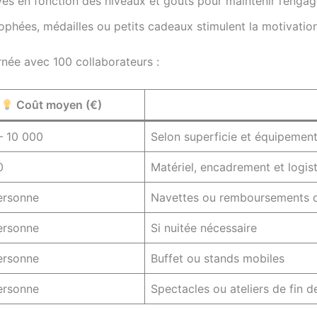
ves en fonction des niveaux et goûts pour maintenir l’enga
rophées, médailles ou petits cadeaux stimulent la motivation
rnée avec 100 collaborateurs :
Coût moyen (€)
– 10 000
Selon superficie et équipement
0
Matériel, encadrement et logis
ersonne
Navettes ou remboursements 
ersonne
Si nuitée nécessaire
ersonne
Buffet ou stands mobiles
ersonne
Spectacles ou ateliers de fin d