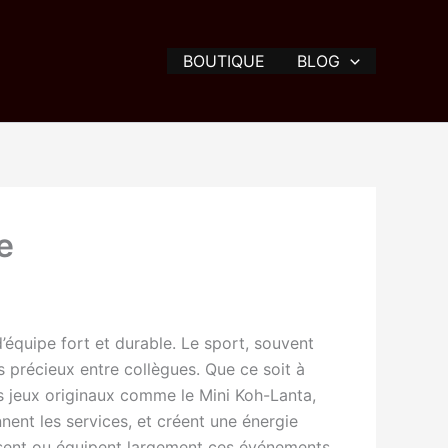
BOUTIQUE
BLOG
e
’équipe fort et durable. Le sport, souvent
s précieux entre collègues. Que ce soit à
s jeux originaux comme le Mini Koh-Lanta,
nent les services, et créent une énergie
ent ou équipent largement ces événements,