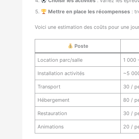
Choisir les activités
: variez les épreu
Mettre en place les récompenses
: t
Voici une estimation des coûts pour une jou
Poste
Location parc/salle
1 000 
Installation activités
~5 00
Transport
30 / p
Hébergement
80 / p
Restauration
30 / p
Animations
20 / p