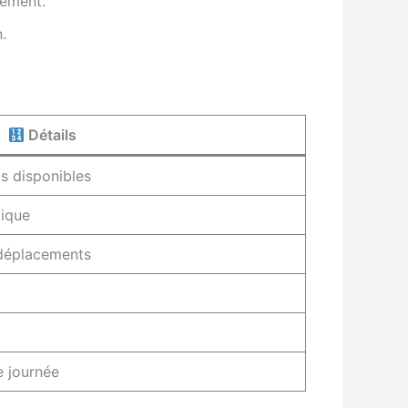
gement.
.
Détails
s disponibles
tique
déplacements
e journée