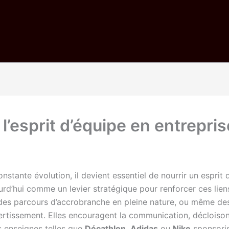
l’esprit d’équipe en entrepris
tante évolution, il devient essentiel de nourrir un esprit d
rd’hui comme un levier stratégique pour renforcer ces lien
 des parcours d’accrobranche en pleine nature, ou même de
ertissement. Elles encouragent la communication, décloison
es enseignes telles que
Décathlon
,
Adidas
ou
Nike
sponsoris