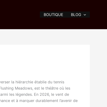
BOUTIQUE
BLOG
rser la hiérarchie établie du tennis
lushing Meadows, est le théâtre où les
armi les légendes. En 2026, le vent de
 chance et à marquer durablement l’avenir de