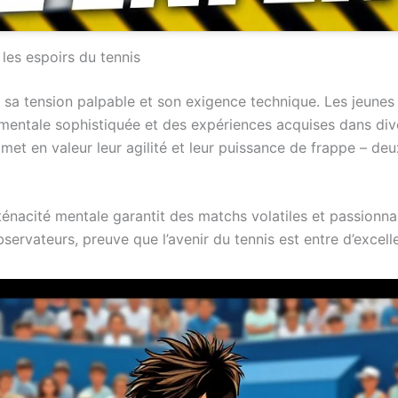
 les espoirs du tennis
 sa tension palpable et son exigence technique. Les jeune
 mentale sophistiquée et des expériences acquises dans dive
met en valeur leur agilité et leur puissance de frappe – de
énacité mentale garantit des matchs volatiles et passionnant
servateurs, preuve que l’avenir du tennis est entre d’excell