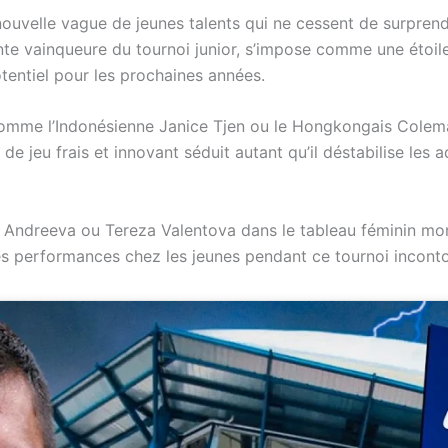
uvelle vague de jeunes talents qui ne cessent de surprendre
e vainqueure du tournoi junior, s’impose comme une étoile 
otentiel pour les prochaines années.
e, comme l’Indonésienne Janice Tjen ou le Hongkongais Col
e de jeu frais et innovant séduit autant qu’il déstabilise les
Andreeva ou Tereza Valentova dans le tableau féminin mon
es performances chez les jeunes pendant ce tournoi incont