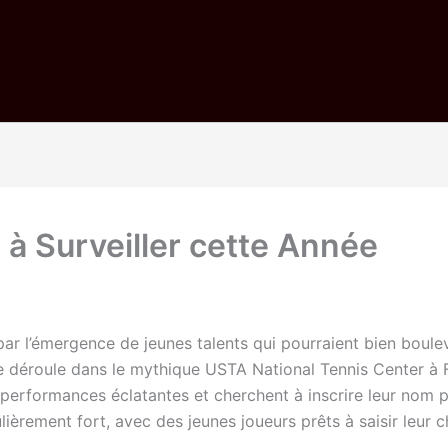
à Surveiller cette Année
 l’émergence de jeunes talents qui pourraient bien bouleve
 déroule dans le mythique USTA National Tennis Center à F
 performances éclatantes et cherchent à inscrire leur nom p
ulièrement fort, avec des jeunes joueurs prêts à saisir leur